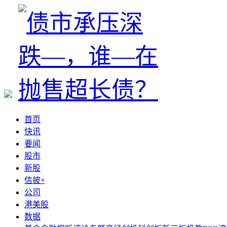
首页
快讯
要闻
股市
新股
信披+
公司
港美股
数据