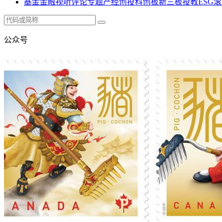
基金
金融
视听
评论
专题
产经
创投
科创板
新三板
投教
ESG
滚
公众号