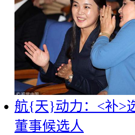
航{天}动力：<补
董事候选人