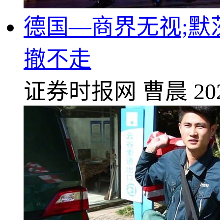
德国—商界无视;默
撤不走
证券时报网
曹晨
20